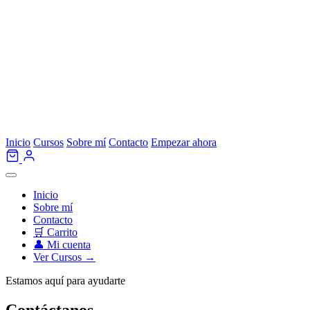
Inicio
Cursos
Sobre mí
Contacto
Empezar ahora
Inicio
Sobre mí
Contacto
🛒 Carrito
👤 Mi cuenta
Ver Cursos →
Estamos aquí para ayudarte
Contáctanos