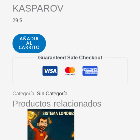
KASPAROV
29
$
DOMINA
AÑADIR
AL
EL
CARRITO
AJEDREZ
Guaranteed Safe Checkout
CON
LA
MENTE
BRILLANTE
Categoría:
Sin Categoría
DE
Productos relacionados
GARRY
KASPAROV
cantidad