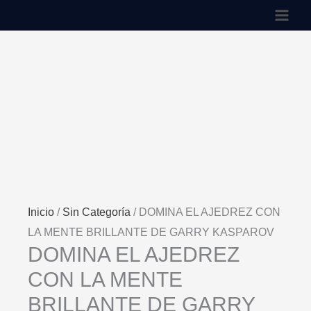
EL
Ir
AJEDREZ
al
CON
contenido
LA
MENTE
BRILLANTE
DE
GARRY
KASPAROV
cantidad
Inicio
/
Sin Categoría
/ DOMINA EL AJEDREZ CON
LA MENTE BRILLANTE DE GARRY KASPAROV
DOMINA EL AJEDREZ
CON LA MENTE
BRILLANTE DE GARRY