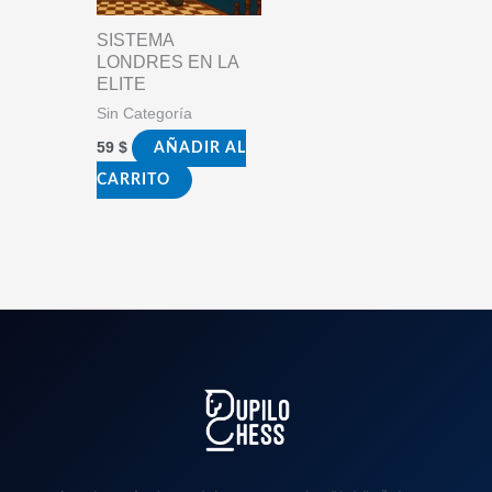
SISTEMA
LONDRES EN LA
ELITE
Sin Categoría
59
$
AÑADIR AL
CARRITO