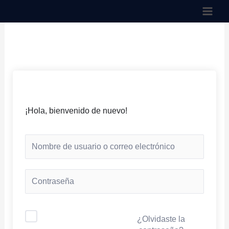
Ir
al
contenido
¡Hola, bienvenido de nuevo!
¿Olvidaste la