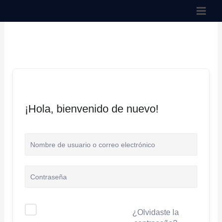
Ir
al
contenido
¡Hola, bienvenido de nuevo!
¿Olvidaste la