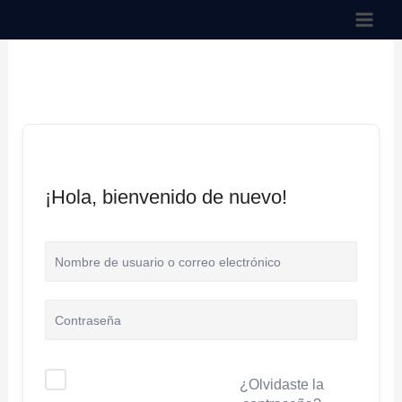
Ir
al
contenido
¡Hola, bienvenido de nuevo!
¿Olvidaste la