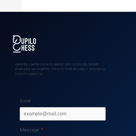
Aprende y perfecciona tu ajedrez con cursos de calidad
diseñados por expertos. Eleva tu nivel de juego y alcanza tu
máximo potencial.
Email
Message