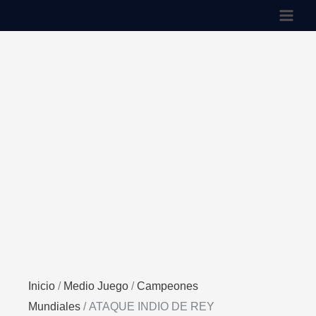
Ir
cantidad
al
contenido
Inicio
/
Medio Juego
/
Campeones
Mundiales
/ ATAQUE INDIO DE REY