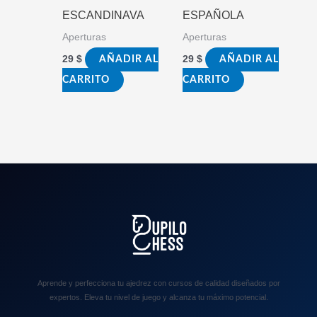
ESCANDINAVA
ESPAÑOLA
Aperturas
Aperturas
29
$
29
$
AÑADIR AL
AÑADIR AL
CARRITO
CARRITO
Aprende y perfecciona tu ajedrez con cursos de calidad diseñados por
expertos. Eleva tu nivel de juego y alcanza tu máximo potencial.