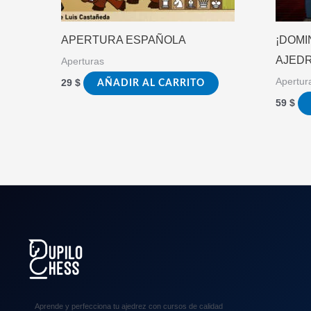
APERTURA ESPAÑOLA
¡DOMI
AJEDR
Aperturas
Apertur
29
$
AÑADIR AL CARRITO
59
$
Aprende y perfecciona tu ajedrez con cursos de calidad