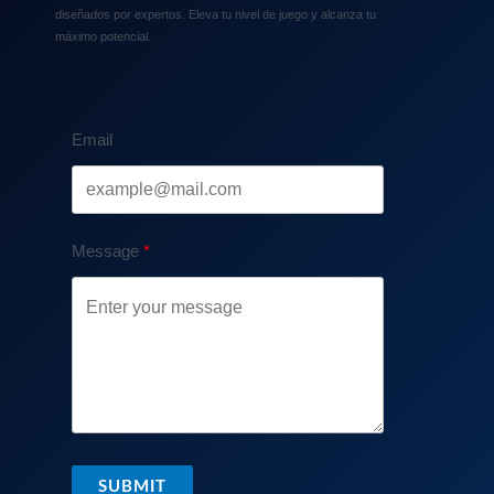
diseñados por expertos. Eleva tu nivel de juego y alcanza tu
máximo potencial.
Email
Message
SUBMIT