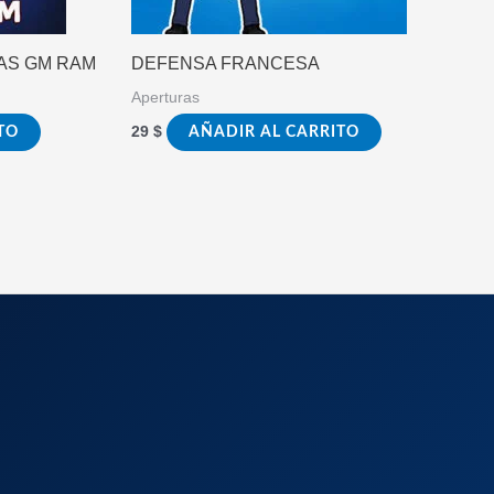
AS GM RAM
DEFENSA FRANCESA
Aperturas
29
$
TO
AÑADIR AL CARRITO