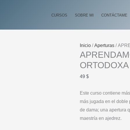
CURSOS
SOBRE MI
CONTÁCTAME
Inicio
/
Aperturas
/ APR
APRENDAM
ORTODOXA
49
$
Este curso contiene más
más jugada en el doble 
de dama; una apertura qu
maestría en ajedrez.