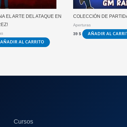
NA EL ARTE DEL ATAQUE EN
COLECCIÓN DE PARTID
EZ!
Aperturas
as
39
$
AÑADIR AL CARRI
AÑADIR AL CARRITO
Cursos