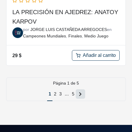
LA PRECISIÓN EN AJEDREZ: ANATOY
KARPOV
por
JORGE LUIS CASTAÑEDA ARREGOCES
en
Campeones Mundiales
,
Finales
,
Medio Juego
Añadir al carrito
29
$
Página
1
de
5
1
2
3
…
5
Página
siguiente