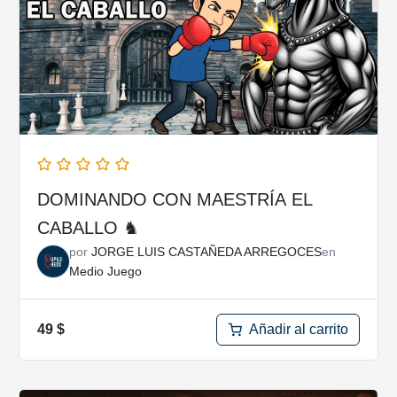
DOMINANDO CON MAESTRÍA EL
CABALLO ♞
por
JORGE LUIS CASTAÑEDA ARREGOCES
en
Medio Juego
Añadir al carrito
49
$