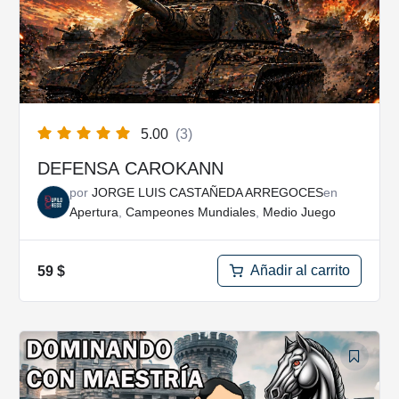
5.00
(3)
DEFENSA CAROKANN
por
JORGE LUIS CASTAÑEDA ARREGOCES
en
Apertura
,
Campeones Mundiales
,
Medio Juego
Añadir al carrito
59
$