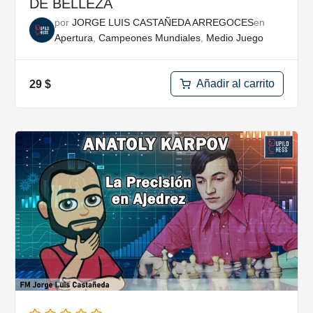
DE BELLEZA
por
JORGE LUIS CASTAÑEDA ARREGOCES
en
Apertura
,
Campeones Mundiales
,
Medio Juego
Añadir al carrito
29
$